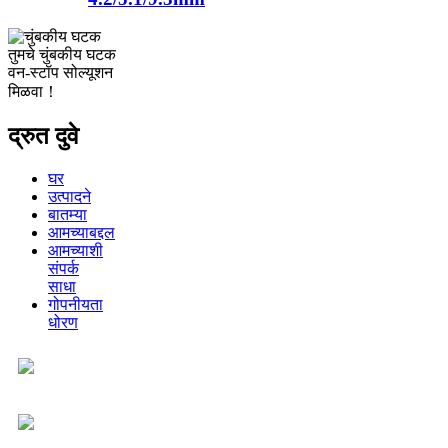
तुमचे चुंबकीय घटक
वन-स्टॉप सोल्यूशन
मिळवा！
द्रुत दुवे
घर
उत्पादने
बातम्या
आमच्याबद्दल
आमच्याशी
संपर्क
साधा
गोपनीयता
धोरण