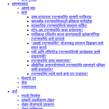
आमच्याबद्दल
आमचे संघ
कसे
उच्च वारंवारता ट्रान्सफॉर्मर चाचणी प्रक्रिया
फ्लायबॅक ट्रान्सफॉर्मरसाठी इतिहास मार्गदर्शक
व्यावहारिक ट्रान्सफॉर्मरचे समतुल्य सर्किट
स्टेप-अप ट्रान्सफॉर्मर कसा बनवायचा?
प्रतिबाधा परिवर्तन साध्य करण्यासाठी इलेक्ट्रॉनिक
ट्रान्सफॉर्मर कसे वापरावे
"आदर्श ट्रान्सफॉर्मर" योजनाबद्ध वापरून डिझाइन कसे
तयार करावे
एसी आणि लॅमिनेटेड ट्रान्सफॉर्मरची कार्यक्षमता कशी
वाढवायची?
ट्रान्सफॉर्मर कसा बसवायचा?
औद्योगिक अनुप्रयोगांमध्ये ट्रान्सफॉर्मर महत्त्वपूर्ण भूमिका
कशी बजावतात?
ट्रान्सफॉर्मर त्यांचे कार्य कसे पार पाडतात?
फॅक्टरी टूर
सेवा
प्रमाणपत्र
अर्ज
स्पार्क स्विचेस
लष्करी लक्ष्यीकरण लेझर
लेझर मोजण्याचे उपकरण
लेझर फ्लॅशट्यूब