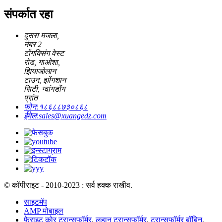
संपर्कात रहा
दुसरा मजला,
नंबर 2
टोंगक्सिंग वेस्ट
रोड, गाओशा,
झियाओलान
टाउन, झोंगशान
सिटी, ग्वांगडोंग
प्रांत
फोन:
१८६८८७३०८६८
ईमेल:
sales@xuangedz.com
© कॉपीराइट - 2010-2023 : सर्व हक्क राखीव.
साइटमॅप
AMP मोबाइल
फेराइट कोर ट्रान्सफॉर्मर
,
लहान ट्रान्सफॉर्मर
,
ट्रान्सफॉर्मर बॉबिन
,