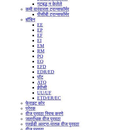
गटबद्ध न केलेले
कमी वारंवारता ट्रान्सफॉर्मर
पीसीबी ट्रान्सफॉर्मर
बॉबिन
EE
EP
EF
EI
EM
RM
PQ
EQ
EFD
EDR/ED
पॉट
ATQ
ईपीसी
UU/UF
ETD/ER/EC
फेराइट कोर
प्रेरक
वीज पुरवठा स्विच करणे
जलरोधक वीज पुरवठा
एलईडी अल्ट्रा-पातळ वीज पुरवठा
वीज पुरवठा