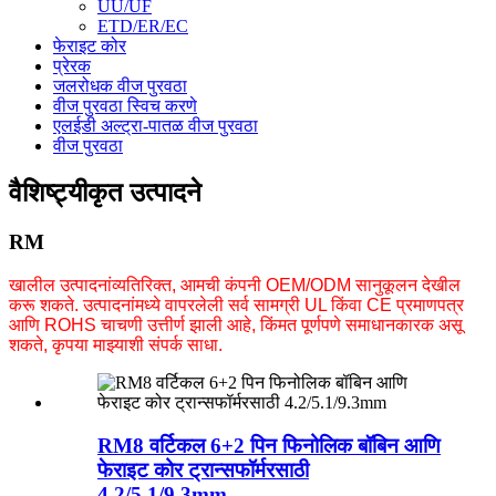
UU/UF
ETD/ER/EC
फेराइट कोर
प्रेरक
जलरोधक वीज पुरवठा
वीज पुरवठा स्विच करणे
एलईडी अल्ट्रा-पातळ वीज पुरवठा
वीज पुरवठा
वैशिष्ट्यीकृत उत्पादने
RM
खालील उत्पादनांव्यतिरिक्त, आमची कंपनी OEM/ODM सानुकूलन देखील
करू शकते. उत्पादनांमध्ये वापरलेली सर्व सामग्री UL किंवा CE प्रमाणपत्र
आणि ROHS चाचणी उत्तीर्ण झाली आहे, किंमत पूर्णपणे समाधानकारक असू
शकते, कृपया माझ्याशी संपर्क साधा.
RM8 वर्टिकल 6+2 पिन फिनोलिक बॉबिन आणि
फेराइट कोर ट्रान्सफॉर्मरसाठी
4.2/5.1/9.3mm