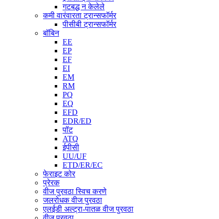
गटबद्ध न केलेले
कमी वारंवारता ट्रान्सफॉर्मर
पीसीबी ट्रान्सफॉर्मर
बॉबिन
EE
EP
EF
EI
EM
RM
PQ
EQ
EFD
EDR/ED
पॉट
ATQ
ईपीसी
UU/UF
ETD/ER/EC
फेराइट कोर
प्रेरक
वीज पुरवठा स्विच करणे
जलरोधक वीज पुरवठा
एलईडी अल्ट्रा-पातळ वीज पुरवठा
वीज पुरवठा