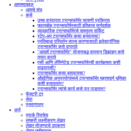
आमच्याबद्दल
आमचे संघ
कसे
उच्च वारंवारता ट्रान्सफॉर्मर चाचणी प्रक्रिया
फ्लायबॅक ट्रान्सफॉर्मरसाठी इतिहास मार्गदर्शक
व्यावहारिक ट्रान्सफॉर्मरचे समतुल्य सर्किट
स्टेप-अप ट्रान्सफॉर्मर कसा बनवायचा?
प्रतिबाधा परिवर्तन साध्य करण्यासाठी इलेक्ट्रॉनिक
ट्रान्सफॉर्मर कसे वापरावे
"आदर्श ट्रान्सफॉर्मर" योजनाबद्ध वापरून डिझाइन कसे
तयार करावे
एसी आणि लॅमिनेटेड ट्रान्सफॉर्मरची कार्यक्षमता कशी
वाढवायची?
ट्रान्सफॉर्मर कसा बसवायचा?
औद्योगिक अनुप्रयोगांमध्ये ट्रान्सफॉर्मर महत्त्वपूर्ण भूमिका
कशी बजावतात?
ट्रान्सफॉर्मर त्यांचे कार्य कसे पार पाडतात?
फॅक्टरी टूर
सेवा
प्रमाणपत्र
अर्ज
स्पार्क स्विचेस
लष्करी लक्ष्यीकरण लेझर
लेझर मोजण्याचे उपकरण
लेझर फ्लॅशट्यूब