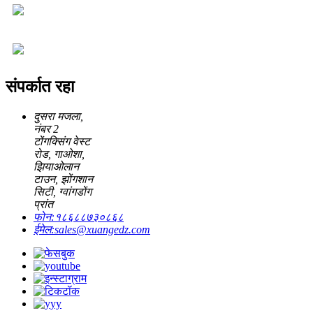
संपर्कात रहा
दुसरा मजला,
नंबर 2
टोंगक्सिंग वेस्ट
रोड, गाओशा,
झियाओलान
टाउन, झोंगशान
सिटी, ग्वांगडोंग
प्रांत
फोन:
१८६८८७३०८६८
ईमेल:
sales@xuangedz.com