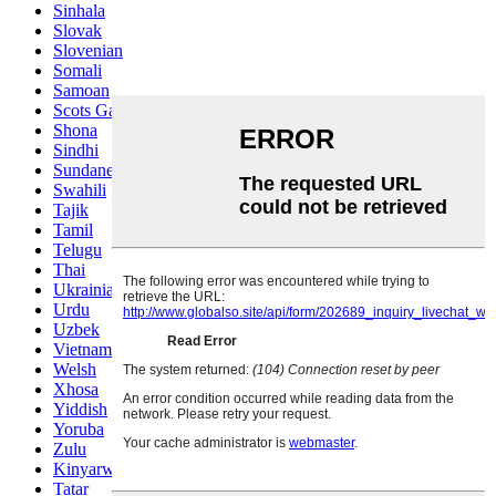
Sinhala
Slovak
Slovenian
Somali
Samoan
Scots Gaelic
Shona
Sindhi
Sundanese
Swahili
Tajik
Tamil
Telugu
Thai
Ukrainian
Urdu
Uzbek
Vietnamese
Welsh
Xhosa
Yiddish
Yoruba
Zulu
Kinyarwanda
Tatar