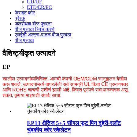
UU/UF
ETD/ER/EC
फेराइट कोर
प्रेरक
जलरोधक वीज पुरवठा
वीज पुरवठा स्विच करणे
एलईडी अल्ट्रा-पातळ वीज पुरवठा
वीज पुरवठा
वैशिष्ट्यीकृत उत्पादने
EP
खालील उत्पादनांव्यतिरिक्त, आमची कंपनी OEM/ODM सानुकूलन देखील
करू शकते. उत्पादनांमध्ये वापरलेली सर्व सामग्री UL किंवा CE प्रमाणपत्र
आणि ROHS चाचणी उत्तीर्ण झाली आहे, किंमत पूर्णपणे समाधानकारक असू
शकते, कृपया माझ्याशी संपर्क साधा.
EP13 क्षैतिज 5+5 सीगल फूट पिन दुहेरी-स्लॉट
चुंबकीय कोर स्केलेटन