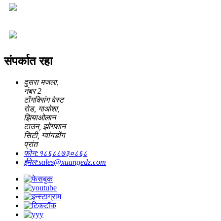
संपर्कात रहा
दुसरा मजला,
नंबर 2
टोंगक्सिंग वेस्ट
रोड, गाओशा,
झियाओलान
टाउन, झोंगशान
सिटी, ग्वांगडोंग
प्रांत
फोन:
१८६८८७३०८६८
ईमेल:
sales@xuangedz.com