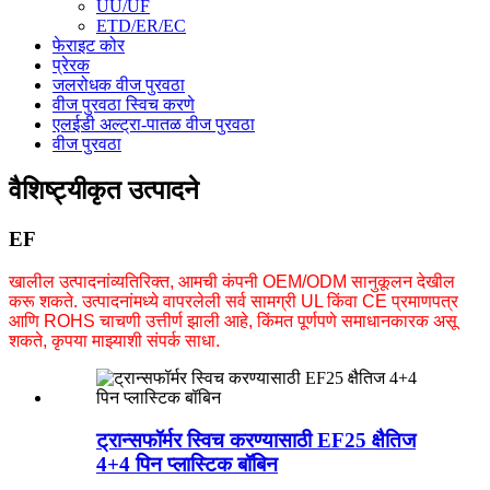
UU/UF
ETD/ER/EC
फेराइट कोर
प्रेरक
जलरोधक वीज पुरवठा
वीज पुरवठा स्विच करणे
एलईडी अल्ट्रा-पातळ वीज पुरवठा
वीज पुरवठा
वैशिष्ट्यीकृत उत्पादने
EF
खालील उत्पादनांव्यतिरिक्त, आमची कंपनी OEM/ODM सानुकूलन देखील
करू शकते. उत्पादनांमध्ये वापरलेली सर्व सामग्री UL किंवा CE प्रमाणपत्र
आणि ROHS चाचणी उत्तीर्ण झाली आहे, किंमत पूर्णपणे समाधानकारक असू
शकते, कृपया माझ्याशी संपर्क साधा.
ट्रान्सफॉर्मर स्विच करण्यासाठी EF25 क्षैतिज
4+4 पिन प्लास्टिक बॉबिन