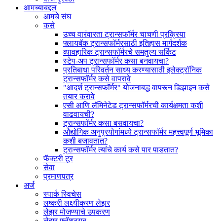
आमच्याबद्दल
आमचे संघ
कसे
उच्च वारंवारता ट्रान्सफॉर्मर चाचणी प्रक्रिया
फ्लायबॅक ट्रान्सफॉर्मरसाठी इतिहास मार्गदर्शक
व्यावहारिक ट्रान्सफॉर्मरचे समतुल्य सर्किट
स्टेप-अप ट्रान्सफॉर्मर कसा बनवायचा?
प्रतिबाधा परिवर्तन साध्य करण्यासाठी इलेक्ट्रॉनिक
ट्रान्सफॉर्मर कसे वापरावे
"आदर्श ट्रान्सफॉर्मर" योजनाबद्ध वापरून डिझाइन कसे
तयार करावे
एसी आणि लॅमिनेटेड ट्रान्सफॉर्मरची कार्यक्षमता कशी
वाढवायची?
ट्रान्सफॉर्मर कसा बसवायचा?
औद्योगिक अनुप्रयोगांमध्ये ट्रान्सफॉर्मर महत्त्वपूर्ण भूमिका
कशी बजावतात?
ट्रान्सफॉर्मर त्यांचे कार्य कसे पार पाडतात?
फॅक्टरी टूर
सेवा
प्रमाणपत्र
अर्ज
स्पार्क स्विचेस
लष्करी लक्ष्यीकरण लेझर
लेझर मोजण्याचे उपकरण
लेझर फ्लॅशट्यूब