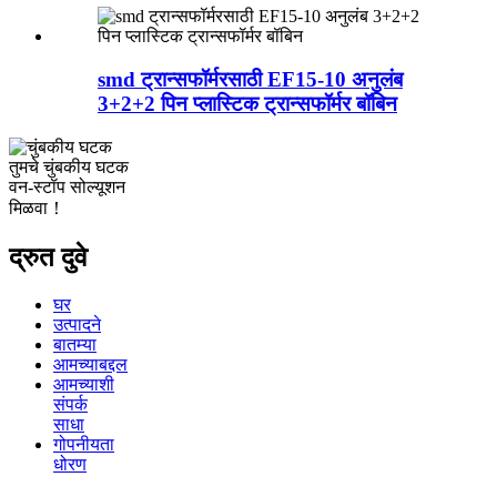
smd ट्रान्सफॉर्मरसाठी EF15-10 अनुलंब
3+2+2 पिन प्लास्टिक ट्रान्सफॉर्मर बॉबिन
तुमचे चुंबकीय घटक
वन-स्टॉप सोल्यूशन
मिळवा！
द्रुत दुवे
घर
उत्पादने
बातम्या
आमच्याबद्दल
आमच्याशी
संपर्क
साधा
गोपनीयता
धोरण