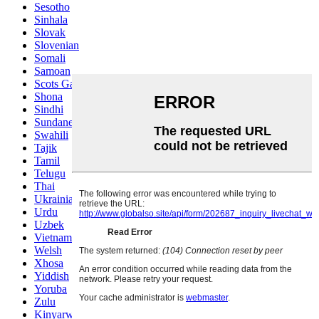
Sesotho
Sinhala
Slovak
Slovenian
Somali
Samoan
Scots Gaelic
Shona
Sindhi
Sundanese
Swahili
Tajik
Tamil
Telugu
Thai
Ukrainian
Urdu
Uzbek
Vietnamese
Welsh
Xhosa
Yiddish
Yoruba
Zulu
Kinyarwanda