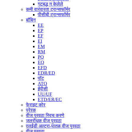
गटबद्ध न केलेले
कमी वारंवारता ट्रान्सफॉर्मर
पीसीबी ट्रान्सफॉर्मर
बॉबिन
EE
EP
EF
EI
EM
RM
PQ
EQ
EFD
EDR/ED
पॉट
ATQ
ईपीसी
UU/UF
ETD/ER/EC
फेराइट कोर
प्रेरक
वीज पुरवठा स्विच करणे
जलरोधक वीज पुरवठा
एलईडी अल्ट्रा-पातळ वीज पुरवठा
वीज पुरवठा