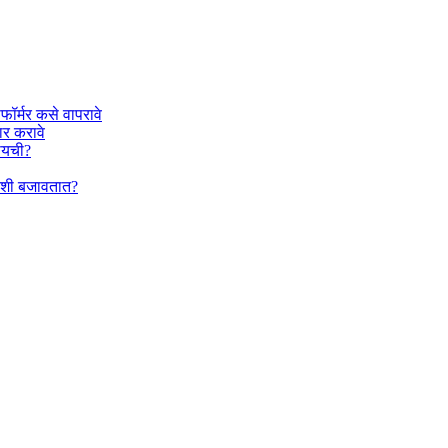
फॉर्मर कसे वापरावे
ार करावे
वायची?
का कशी बजावतात?