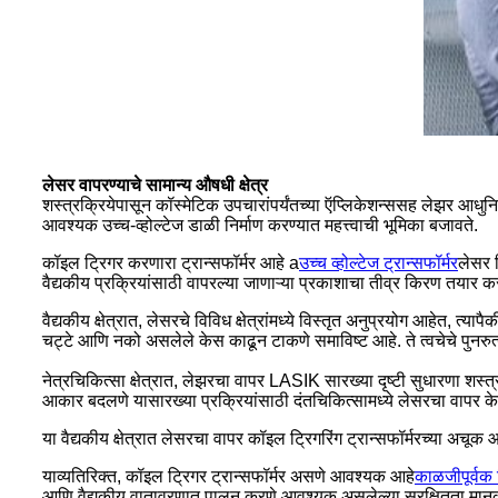
लेसर वापरण्याचे सामान्य औषधी क्षेत्र
शस्त्रक्रियेपासून कॉस्मेटिक उपचारांपर्यंतच्या ऍप्लिकेशन्ससह लेझर आधु
आवश्यक उच्च-व्होल्टेज डाळी निर्माण करण्यात महत्त्वाची भूमिका बजावते.
कॉइल ट्रिगर करणारा ट्रान्सफॉर्मर आहे a
उच्च व्होल्टेज ट्रान्सफॉर्मर
लेसर ड
वैद्यकीय प्रक्रियांसाठी वापरल्या जाणाऱ्या प्रकाशाचा तीव्र किरण तयार 
वैद्यकीय क्षेत्रात, लेसरचे विविध क्षेत्रांमध्ये विस्तृत अनुप्रयोग आहेत, त्य
चट्टे आणि नको असलेले केस काढून टाकणे समाविष्ट आहे. ते त्वचेचे पुनरुत्
नेत्रचिकित्सा क्षेत्रात, लेझरचा वापर LASIK सारख्या दृष्टी सुधारणा शस्त्
आकार बदलणे यासारख्या प्रक्रियांसाठी दंतचिकित्सामध्ये लेसरचा वापर क
या वैद्यकीय क्षेत्रात लेसरचा वापर कॉइल ट्रिगरिंग ट्रान्सफॉर्मरच्या अ
याव्यतिरिक्त, कॉइल ट्रिगर ट्रान्सफॉर्मर असणे आवश्यक आहे
काळजीपूर्वक
आणि वैद्यकीय वातावरणात पालन करणे आवश्यक असलेल्या सुरक्षितता मानक