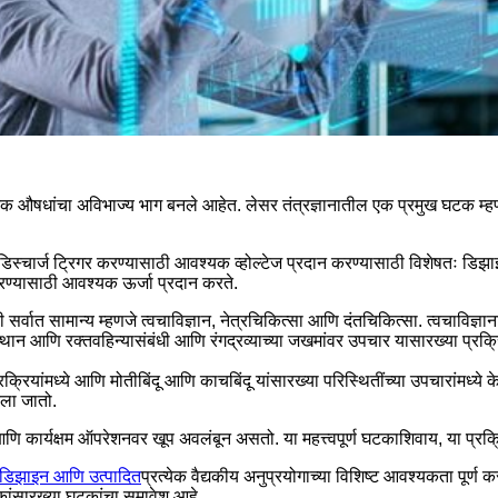
निक औषधांचा अविभाज्य भाग बनले आहेत. लेसर तंत्रज्ञानातील एक प्रमुख घटक म्हणज
िस्चार्ज ट्रिगर करण्यासाठी आवश्यक व्होल्टेज प्रदान करण्यासाठी विशेषतः डिझाइन 
करण्यासाठी आवश्यक ऊर्जा प्रदान करते.
ापैकी सर्वात सामान्य म्हणजे त्वचाविज्ञान, नेत्रचिकित्सा आणि दंतचिकित्सा. त्वचाविज्ञ
थान आणि रक्तवहिन्यासंबंधी आणि रंगद्रव्याच्या जखमांवर उपचार यासारख्या प्रक्र
रक्रियांमध्ये आणि मोतीबिंदू आणि काचबिंदू यांसारख्या परिस्थितींच्या उपचारांमध्ये
ेला जातो.
चूक आणि कार्यक्षम ऑपरेशनवर खूप अवलंबून असतो. या महत्त्वपूर्ण घटकाशिवाय, या 
 डिझाइन आणि उत्पादित
प्रत्येक वैद्यकीय अनुप्रयोगाच्या विशिष्ट आवश्यकता पूर्
ांसारख्या घटकांचा समावेश आहे.