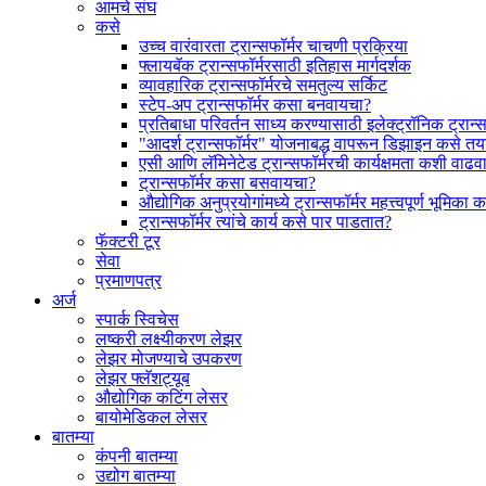
आमचे संघ
कसे
उच्च वारंवारता ट्रान्सफॉर्मर चाचणी प्रक्रिया
फ्लायबॅक ट्रान्सफॉर्मरसाठी इतिहास मार्गदर्शक
व्यावहारिक ट्रान्सफॉर्मरचे समतुल्य सर्किट
स्टेप-अप ट्रान्सफॉर्मर कसा बनवायचा?
प्रतिबाधा परिवर्तन साध्य करण्यासाठी इलेक्ट्रॉनिक ट्रान्स
"आदर्श ट्रान्सफॉर्मर" योजनाबद्ध वापरून डिझाइन कसे तय
एसी आणि लॅमिनेटेड ट्रान्सफॉर्मरची कार्यक्षमता कशी वाढ
ट्रान्सफॉर्मर कसा बसवायचा?
औद्योगिक अनुप्रयोगांमध्ये ट्रान्सफॉर्मर महत्त्वपूर्ण भूमि
ट्रान्सफॉर्मर त्यांचे कार्य कसे पार पाडतात?
फॅक्टरी टूर
सेवा
प्रमाणपत्र
अर्ज
स्पार्क स्विचेस
लष्करी लक्ष्यीकरण लेझर
लेझर मोजण्याचे उपकरण
लेझर फ्लॅशट्यूब
औद्योगिक कटिंग लेसर
बायोमेडिकल लेसर
बातम्या
कंपनी बातम्या
उद्योग बातम्या