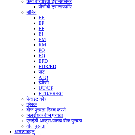
कमी वारंवारता ट्रान्सफॉर्मर
पीसीबी ट्रान्सफॉर्मर
बॉबिन
EE
EP
EF
EI
EM
RM
PQ
EQ
EFD
EDR/ED
पॉट
ATQ
ईपीसी
UU/UF
ETD/ER/EC
फेराइट कोर
प्रेरक
वीज पुरवठा स्विच करणे
जलरोधक वीज पुरवठा
एलईडी अल्ट्रा-पातळ वीज पुरवठा
वीज पुरवठा
आमच्याबद्दल