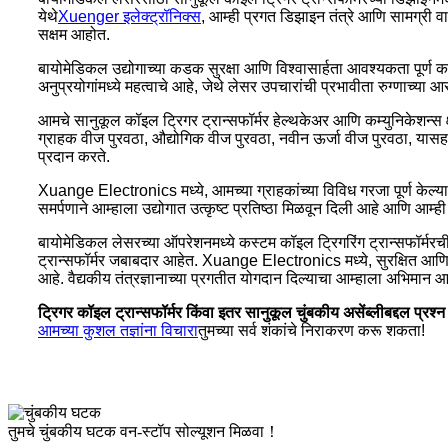
येथे
Xuenger इलेक्ट्रॉनिक्स
, आम्ही प्रगत डिझाइन तंत्रे आणि सामग्री वा
सक्षम आहोत.
बायोमेडिकल उद्योगाच्या कडक सुरक्षा आणि विश्वासार्हता आवश्यकता पूर्ण कर
अनुप्रयोगांमध्ये महत्वाचे आहे, जेथे लेसर उपचारांची प्रभावीता रुग्णाच्या
आमचे सानुकूल कॉइल ट्रिगर ट्रान्सफॉर्मर हेल्थकेअर आणि कम्युनिकेशन्स क
ग्राहक वीज पुरवठा, औद्योगिक वीज पुरवठा, नवीन ऊर्जा वीज पुरवठा, यासह 
प्रदान करते.
Xuange Electronics मध्ये, आमच्या ग्राहकांच्या विविध गरजा पूर्ण केल्याबद
समर्पणाने आम्हाला उद्योगात उत्कृष्ट प्रतिष्ठा मिळवून दिली आहे आणि आम्
बायोमेडिकल लेसरच्या ऑपरेशनमध्ये कस्टम कॉइल ट्रिगरिंग ट्रान्सफॉर्मरची
ट्रान्सफॉर्मर जबाबदार आहेत. Xuange Electronics मध्ये, सुरक्षित आण
आहे. वैद्यकीय तंत्रज्ञानाच्या प्रगतीत योगदान दिल्याचा आम्हाला अभिमान 
ट्रिगर कॉइल ट्रान्सफॉर्मर किंवा इतर सानुकूल चुंबकीय असेंब्लीबद्दल प्रश्
आमच्या कुशल तज्ञांना विचारा
तुमच्या सर्व शंकांचे निराकरण करू शकता!
तुमचे चुंबकीय घटक वन-स्टॉप सोल्यूशन मिळवा！