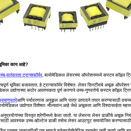
 भूमिका काय आहे?
च्च-वारंवारता ट्रान्सफॉर्मर
, बायोमेडिकल लेसरच्या ऑपरेशनमध्ये कस्टम कॉइल ट्रिगर
्त्वपूर्ण भूमिका बजावतात. हे ट्रान्सफॉर्मर विशेषतः लेसर सिस्टीमचे अचूक ऑपरे
 उद्योगाच्या कठोर आवश्यकता पूर्ण करणारे उच्च-गुणवत्तेचे कस्टम कॉइल ट्रिगर ट
प्रमाणपत्रे
आणि पर्यावरणास अनुकूल आणि पात्र उत्पादने तयार करण्यासाठी वचनबद
डिकल उद्योगात विशेषतः मौल्यवान आहे जेथे अचूकता आणि विश्वासार्हता महत्त्वप
नुप्रयोगांच्या विस्तृत श्रेणीमध्ये केला जातो. या लेसरना लेसर डाळींचे अचूक
ित करण्यासाठी आवश्यक उच्च-व्होल्टेज डाळी तसेच लेसर आउटपुट समायोजित करण्या
प्रमुख आव्हानांपैकी एक म्हणजे इलेक्ट्रोमॅग्नेटिक हस्तक्षेप कमी करणे आणि रुग्