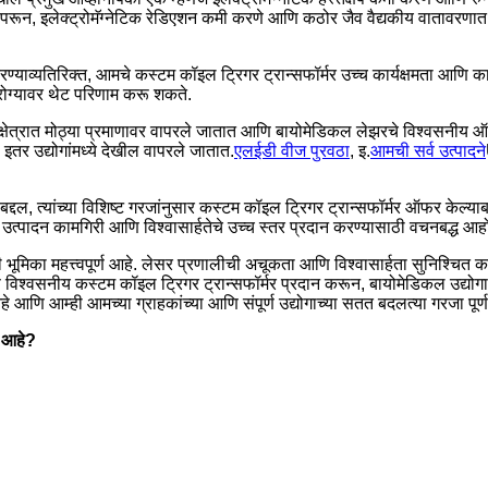
परून, इलेक्ट्रोमॅग्नेटिक रेडिएशन कमी करणे आणि कठोर जैव वैद्यकीय वातावरणात ट्
ण्याव्यतिरिक्त, आमचे कस्टम कॉइल ट्रिगर ट्रान्सफॉर्मर उच्च कार्यक्षमता आणि कार
 आरोग्यावर थेट परिणाम करू शकते.
्षेत्रात मोठ्या प्रमाणावर वापरले जातात आणि बायोमेडिकल लेझरचे विश्वसनीय ऑपरे
इतर उद्योगांमध्ये देखील वापरले जातात.
एलईडी वीज पुरवठा
, इ.
आमची सर्व उत्पादने
्दल, त्यांच्या विशिष्ट गरजांनुसार कस्टम कॉइल ट्रिगर ट्रान्सफॉर्मर ऑफर केल्याब
ही उत्पादन कामगिरी आणि विश्वासार्हतेचे उच्च स्तर प्रदान करण्यासाठी वचनबद्ध आह
 भूमिका महत्त्वपूर्ण आहे. लेसर प्रणालीची अचूकता आणि विश्वासार्हता सुनिश्चि
ि विश्वसनीय कस्टम कॉइल ट्रिगर ट्रान्सफॉर्मर प्रदान करून, बायोमेडिकल उद्य
आहे आणि आम्ही आमच्या ग्राहकांच्या आणि संपूर्ण उद्योगाच्या सतत बदलत्या गरजा 
न आहे?