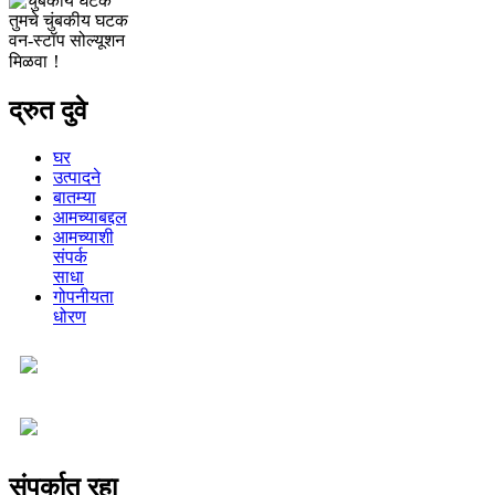
तुमचे चुंबकीय घटक
वन-स्टॉप सोल्यूशन
मिळवा！
द्रुत दुवे
घर
उत्पादने
बातम्या
आमच्याबद्दल
आमच्याशी
संपर्क
साधा
गोपनीयता
धोरण
संपर्कात रहा