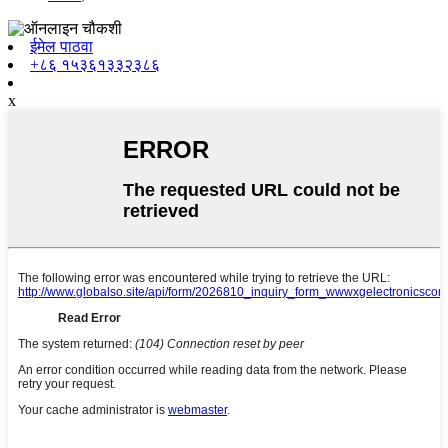
ईमेल पाठवा
+८६ १५३६१३३२३८६
x