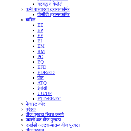
गटबद्ध न केलेले
कमी वारंवारता ट्रान्सफॉर्मर
पीसीबी ट्रान्सफॉर्मर
बॉबिन
EE
EP
EF
EI
EM
RM
PQ
EQ
EFD
EDR/ED
पॉट
ATQ
ईपीसी
UU/UF
ETD/ER/EC
फेराइट कोर
प्रेरक
वीज पुरवठा स्विच करणे
जलरोधक वीज पुरवठा
एलईडी अल्ट्रा-पातळ वीज पुरवठा
वीज पुरवठा