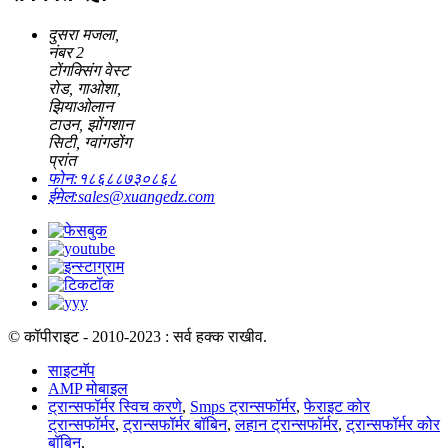
दुसरा मजला,
नंबर 2
टोंगक्सिंग वेस्ट
रोड, गाओशा,
झियाओलान
टाउन, झोंगशान
सिटी, ग्वांगडोंग
प्रांत
फोन:
१८६८८७३०८६८
ईमेल:
sales@xuangedz.com
© कॉपीराइट - 2010-2023 : सर्व हक्क राखीव.
साइटमॅप
AMP मोबाइल
ट्रान्सफॉर्मर स्विच करणे
,
Smps ट्रान्सफॉर्मर
,
फेराइट कोर
ट्रान्सफॉर्मर
,
ट्रान्सफॉर्मर बॉबिन
,
लहान ट्रान्सफॉर्मर
,
ट्रान्सफॉर्मर कोर
बॉबिन
,