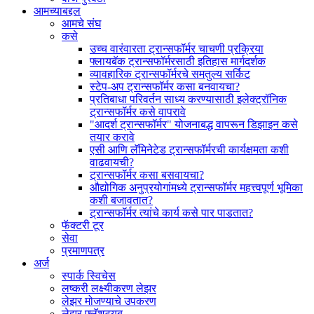
आमच्याबद्दल
आमचे संघ
कसे
उच्च वारंवारता ट्रान्सफॉर्मर चाचणी प्रक्रिया
फ्लायबॅक ट्रान्सफॉर्मरसाठी इतिहास मार्गदर्शक
व्यावहारिक ट्रान्सफॉर्मरचे समतुल्य सर्किट
स्टेप-अप ट्रान्सफॉर्मर कसा बनवायचा?
प्रतिबाधा परिवर्तन साध्य करण्यासाठी इलेक्ट्रॉनिक
ट्रान्सफॉर्मर कसे वापरावे
"आदर्श ट्रान्सफॉर्मर" योजनाबद्ध वापरून डिझाइन कसे
तयार करावे
एसी आणि लॅमिनेटेड ट्रान्सफॉर्मरची कार्यक्षमता कशी
वाढवायची?
ट्रान्सफॉर्मर कसा बसवायचा?
औद्योगिक अनुप्रयोगांमध्ये ट्रान्सफॉर्मर महत्त्वपूर्ण भूमिका
कशी बजावतात?
ट्रान्सफॉर्मर त्यांचे कार्य कसे पार पाडतात?
फॅक्टरी टूर
सेवा
प्रमाणपत्र
अर्ज
स्पार्क स्विचेस
लष्करी लक्ष्यीकरण लेझर
लेझर मोजण्याचे उपकरण
लेझर फ्लॅशट्यूब