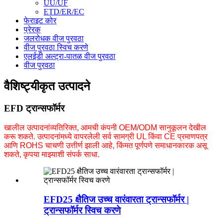
UU/UF
ETD/ER/EC
फेराइट कोर
प्रेरक
जलरोधक वीज पुरवठा
वीज पुरवठा स्विच करणे
एलईडी अल्ट्रा-पातळ वीज पुरवठा
वीज पुरवठा
वैशिष्ट्यीकृत उत्पादने
EFD ट्रान्सफॉर्मर
खालील उत्पादनांव्यतिरिक्त, आमची कंपनी OEM/ODM सानुकूलन देखील
करू शकते. उत्पादनांमध्ये वापरलेली सर्व सामग्री UL किंवा CE प्रमाणपत्र
आणि ROHS चाचणी उत्तीर्ण झाली आहे, किंमत पूर्णपणे समाधानकारक असू
शकते, कृपया माझ्याशी संपर्क साधा.
EFD25 क्षैतिज उच्च वारंवारता ट्रान्सफॉर्मर |
ट्रान्सफॉर्मर स्विच करणे