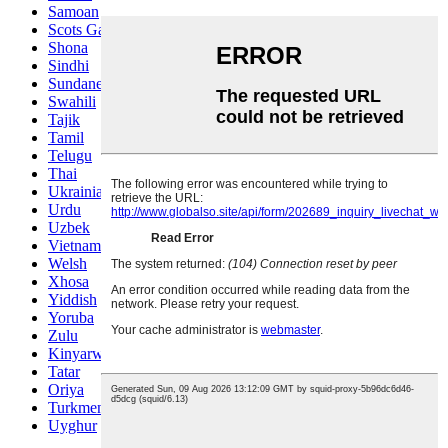
Samoan
Scots Gaelic
Shona
Sindhi
Sundanese
Swahili
Tajik
Tamil
Telugu
Thai
Ukrainian
Urdu
Uzbek
Vietnamese
Welsh
Xhosa
Yiddish
Yoruba
Zulu
Kinyarwanda
Tatar
Oriya
Turkmen
Uyghur