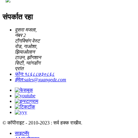
संपर्कात रहा
दुसरा मजला,
नंबर 2
टोंगक्सिंग वेस्ट
रोड, गाओशा,
झियाओलान
टाउन, झोंगशान
सिटी, ग्वांगडोंग
प्रांत
फोन:
१८६८८७३०८६८
ईमेल:
sales@xuangedz.com
© कॉपीराइट - 2010-2023 : सर्व हक्क राखीव.
साइटमॅप