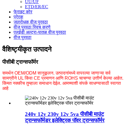
UU/UF
ETD/ER/EC
फेराइट कोर
प्रेरक
जलरोधक वीज पुरवठा
वीज पुरवठा स्विच करणे
एलईडी अल्ट्रा-पातळ वीज पुरवठा
वीज पुरवठा
वैशिष्ट्यीकृत उत्पादने
पीसीबी ट्रान्सफॉर्मर
समर्थन OEM/ODM सानुकूलन. उत्पादनांमध्ये वापरल्या जाणाऱ्या सर्व
सामग्रीने UL किंवा CE प्रमाणन आणि ROHS चाचण्या उत्तीर्ण केल्या आहेत.
किंमत नक्कीच तुम्हाला समाधान देईल. आमच्याशी संपर्क साधण्यासाठी स्वागत
आहे
240v 12v 230v 12v 5va पीसीबी माउंट
ट्रान्सफॉर्मडर इलेक्ट्रिक पॉवर ट्रान्सफॉर्मर