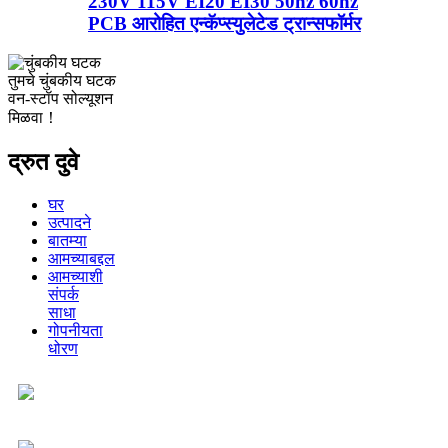
230V 115V EI20 EI30 50hz 60hz
PCB आरोहित एन्कॅप्स्युलेटेड ट्रान्सफॉर्मर
तुमचे चुंबकीय घटक
वन-स्टॉप सोल्यूशन
मिळवा！
द्रुत दुवे
घर
उत्पादने
बातम्या
आमच्याबद्दल
आमच्याशी
संपर्क
साधा
गोपनीयता
धोरण