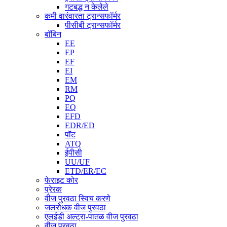
गटबद्ध न केलेले
कमी वारंवारता ट्रान्सफॉर्मर
पीसीबी ट्रान्सफॉर्मर
बॉबिन
EE
EP
EF
EI
EM
RM
PQ
EQ
EFD
EDR/ED
पॉट
ATQ
ईपीसी
UU/UF
ETD/ER/EC
फेराइट कोर
प्रेरक
वीज पुरवठा स्विच करणे
जलरोधक वीज पुरवठा
एलईडी अल्ट्रा-पातळ वीज पुरवठा
वीज पुरवठा