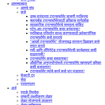
आमच्याबद्दल
आमचे संघ
कसे
उच्च वारंवारता ट्रान्सफॉर्मर चाचणी प्रक्रिया
फ्लायबॅक ट्रान्सफॉर्मरसाठी इतिहास मार्गदर्शक
व्यावहारिक ट्रान्सफॉर्मरचे समतुल्य सर्किट
स्टेप-अप ट्रान्सफॉर्मर कसा बनवायचा?
प्रतिबाधा परिवर्तन साध्य करण्यासाठी इलेक्ट्रॉनिक
ट्रान्सफॉर्मर कसे वापरावे
"आदर्श ट्रान्सफॉर्मर" योजनाबद्ध वापरून डिझाइन कसे
तयार करावे
एसी आणि लॅमिनेटेड ट्रान्सफॉर्मरची कार्यक्षमता कशी
वाढवायची?
ट्रान्सफॉर्मर कसा बसवायचा?
औद्योगिक अनुप्रयोगांमध्ये ट्रान्सफॉर्मर महत्त्वपूर्ण भूमिका
कशी बजावतात?
ट्रान्सफॉर्मर त्यांचे कार्य कसे पार पाडतात?
फॅक्टरी टूर
सेवा
प्रमाणपत्र
अर्ज
स्पार्क स्विचेस
लष्करी लक्ष्यीकरण लेझर
लेझर मोजण्याचे उपकरण
लेझर फ्लॅशट्यूब